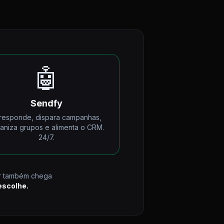
🤖
Sendfy
 responde, dispara campanhas,
aniza grupos e alimenta o CRM.
24/7.
ar também chega
escolhe.