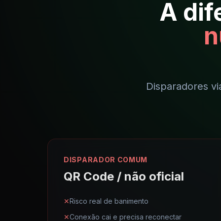
A dif
n
Disparadores vi
DISPARADOR COMUM
QR Code / não oficial
✕
Risco real de banimento
✕
Conexão cai e precisa reconectar