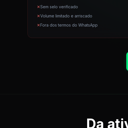
✕
Sem selo verificado
✕
Volume limitado e arriscado
✕
Fora dos termos do WhatsApp
Da ati