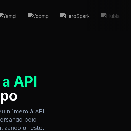
 a API
po
seu número à API
versando pelo
izando o resto.