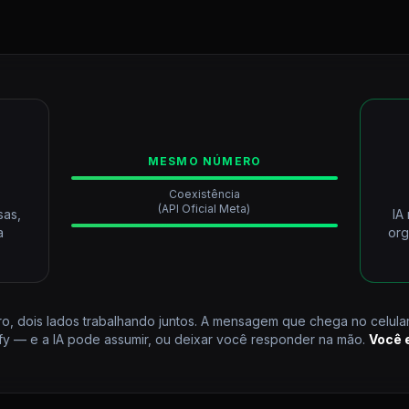
MESMO NÚMERO
Coexistência
(API Oficial Meta)
sas,
IA
a
org
o, dois lados trabalhando juntos. A mensagem que chega no celul
y — e a IA pode assumir, ou deixar você responder na mão.
Você 