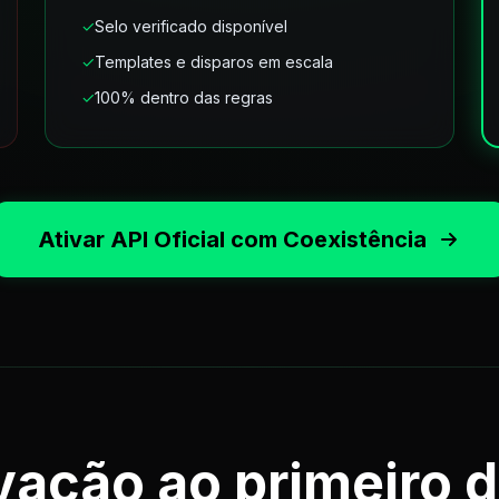
✓
Selo verificado disponível
✓
Templates e disparos em escala
✓
100% dentro das regras
Ativar API Oficial com Coexistência
vação ao primeiro 