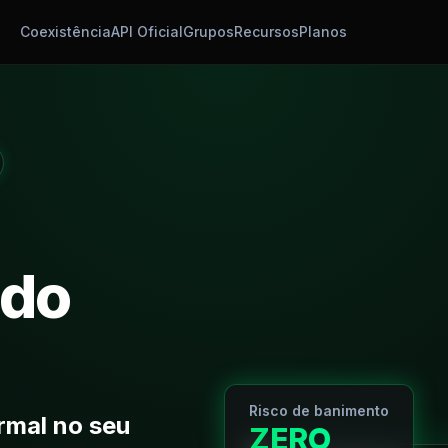
Coexistência
API Oficial
Grupos
Recursos
Planos
do
Risco de banimento
rmal no seu
ZERO